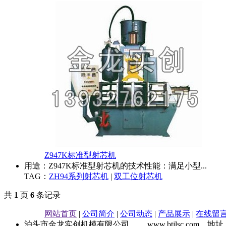
Z947K标准型射芯机
用途：Z947K标准型射芯机的技术性能：满足小型...
TAG：
ZH94系列射芯机
|
双工位射芯机
共
1
页
6
条记录
网站首页
|
公司简介
|
公司动态
|
产品展示
|
在线留
泊头市金龙实创机模有限公司 www.btjlsc.com 地址：