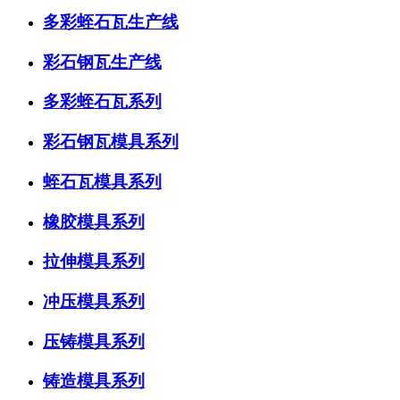
多彩蛭石瓦生产线
彩石钢瓦生产线
多彩蛭石瓦系列
彩石钢瓦模具系列
蛭石瓦模具系列
橡胶模具系列
拉伸模具系列
冲压模具系列
压铸模具系列
铸造模具系列