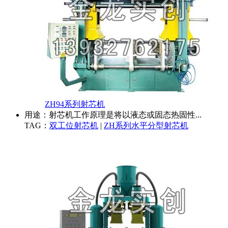
ZH94系列射芯机
用途：射芯机工作原理是将以液态或固态热固性...
TAG：
双工位射芯机
|
ZH系列水平分型射芯机